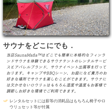
サウナをどこにでも．
当店SaunaMafia™はどこでも簡単に本格的なフィンラ
ンドサウナを体験できるサウナテントのレンタルサービ
スとアパレルブランド、サウナイベント出展等を行って
おります。キャンプやBBQシーン、お庭になど貴方のお
好きな場所でサウナを楽しむことができます。サウナに
は欠かせないロウリュはもちろん湿度や温度もお客様で
調節しお好きな環境でご利用できます。
レンタルセットには薪等の消耗品はもちろん椅子やロ
ウリュセット等が付属